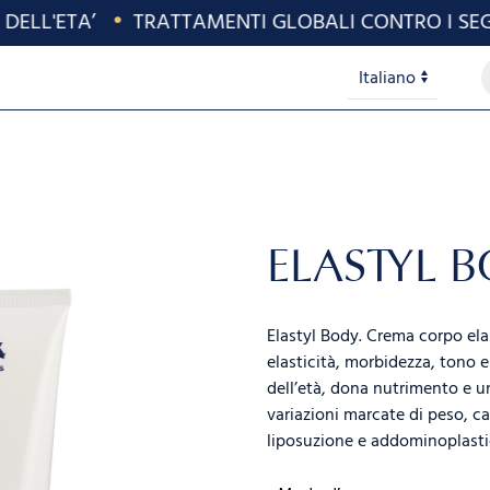
LL'ETA’
•
TRATTAMENTI GLOBALI CONTRO I SEGNI 
P
Lingue
s
ELASTYL 
Elastyl Body. Crema corpo ela
elasticità, morbidezza, tono e 
dell’età, dona nutrimento e un
variazioni marcate di peso, ca
liposuzione e addominoplastic