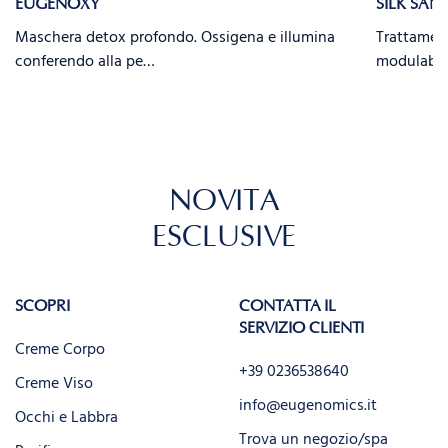
EUGENOXY
SILK SAN
Maschera detox profondo. Ossigena e illumina
Trattament
conferendo alla pe…
modulabil
NOVITÀ
ESCLUSIVE
SCOPRI
CONTATTA IL
SERVIZIO CLIENTI
Creme Corpo
+39 0236538640
Creme Viso
info@eugenomics.it
Occhi e Labbra
Trova un negozio/spa