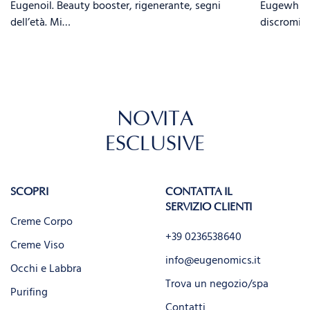
Eugenoil. Beauty booster, rigenerante, segni
Eugewhite.
dell’età. Mi…
discromie,
NOVITÀ
ESCLUSIVE
SCOPRI
CONTATTA IL
SERVIZIO CLIENTI
Creme Corpo
+39 0236538640
Creme Viso
info@eugenomics.it
Occhi e Labbra
Trova un negozio/spa
Purifing
Contatti