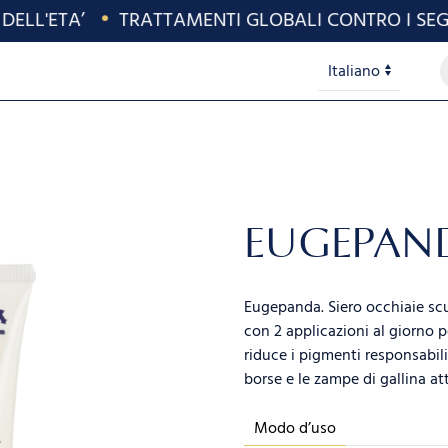
LL'ETA’
•
TRATTAMENTI GLOBALI CONTRO I SEGNI 
P
Lingue
s
EUGEPAN
Eugepanda. Siero occhiaie scu
con 2 applicazioni al giorno p
riduce i pigmenti responsabili 
borse e le zampe di gallina at
Modo d’uso