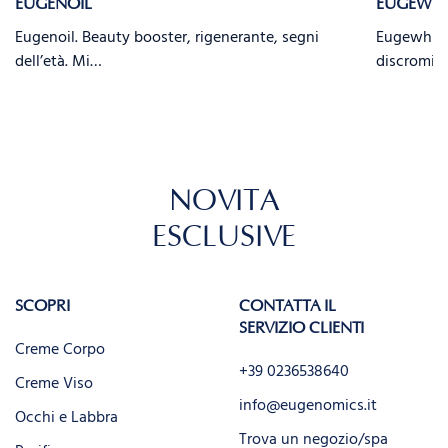
EUGENOIL
EUGEWHI
Eugenoil. Beauty booster, rigenerante, segni
Eugewhite.
dell’età. Mi…
discromie,
NOVITÀ
ESCLUSIVE
SCOPRI
CONTATTA IL
SERVIZIO CLIENTI
Creme Corpo
+39 0236538640
Creme Viso
info@eugenomics.it
Occhi e Labbra
Trova un negozio/spa