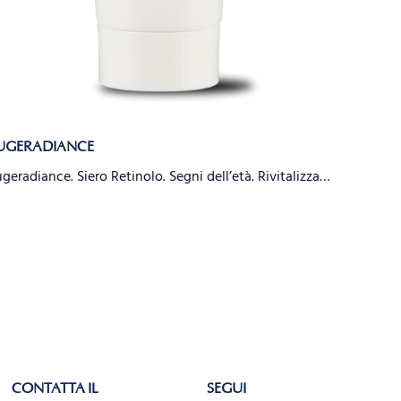
UGERADIANCE
EUGEPE
geradiance. Siero Retinolo. Segni dell’età. Rivitalizza…
EugePerl
CONTATTA IL
SEGUI